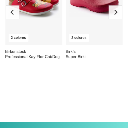
2 colores
2 colores
Birkenstock
Birki's
Professional Kay Flor Cat/Dog
Super Birki
desde
65,60 €
desde
0,00 €
94,90 €
56,60 €