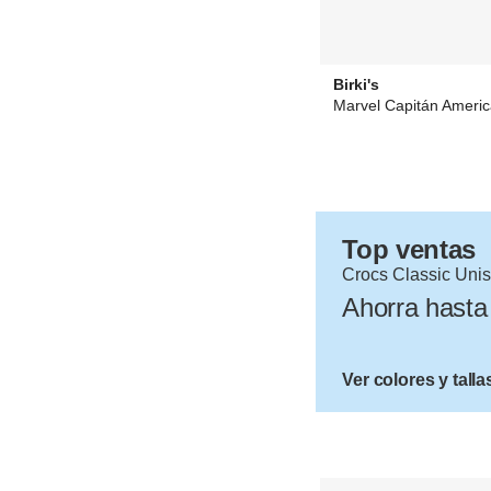
Birki's
Marvel Capitán Ameri
49,94 €
desde
0,00 
Top ventas
Crocs Classic Uni
Ahorra hast
Ver colores y talla