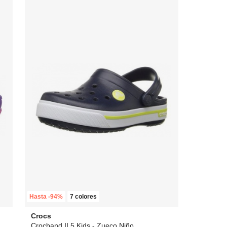
Hasta -94%
7 colores
Crocs
Crocband II.5 Kids - Zueco Niño