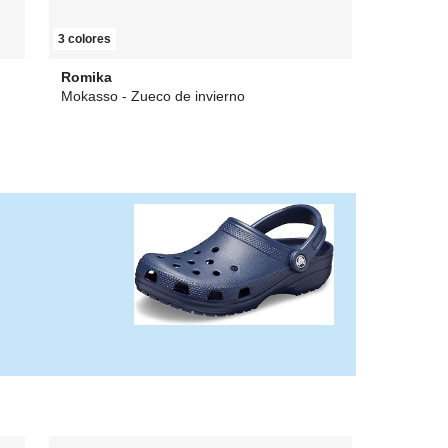
3 colores
Romika
Mokasso - Zueco de invierno
35,01 €
desde
28,76 €