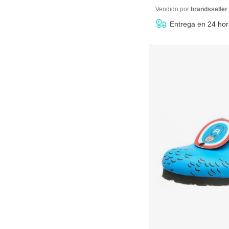
10,71 €
Vendido por
brandsseller
Entrega en 24 ho