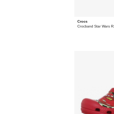
Crocs
Crocband Star Wars 
35,90 €
desde
25,00