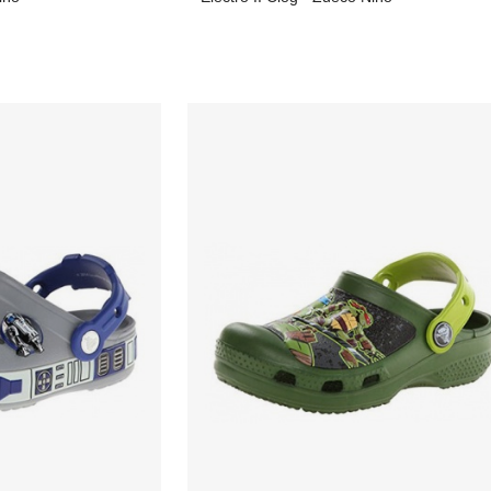
€
155,01 €
desde
0,00 €