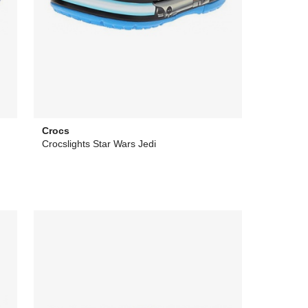
Crocs
Crocslights Star Wars Jedi
60,32 €
desde
0,00 €