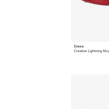
Crocs
Creative Lightning Mc
30,55 €
desde
30,33