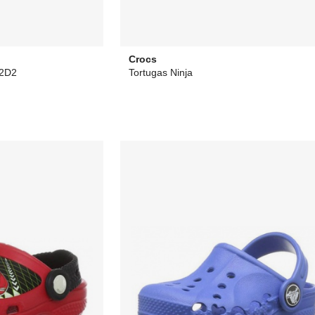
Crocs
R2D2
Tortugas Ninja
 €
35,94 €
desde
28,83 €