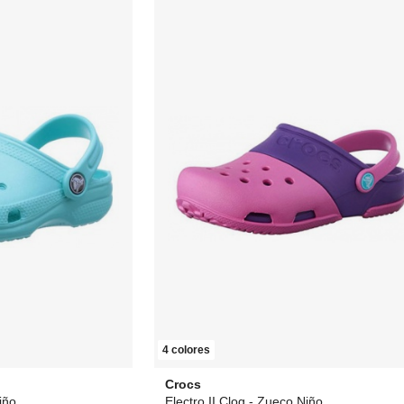
4 colores
Crocs
iño
Electro II Clog - Zueco Niño