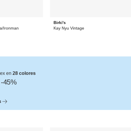
Birki's
ca/Ironman
Kay Nyu Vintage
€
19,90 €
desde
0,00 €
sex en
28 colores
a -45%
s