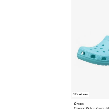
17 colores
Crocs
Classic Kids - Zueco N