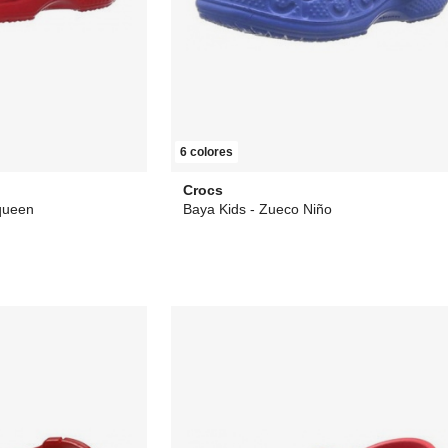
6 colores
Crocs
queen
Baya Kids - Zueco Niño
 €
68,43 €
desde
20,10 €