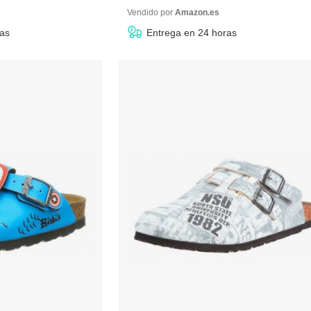
84,39 €
desde
14,30 €
Vendido por
Amazon.es
ras
Entrega en 24 horas