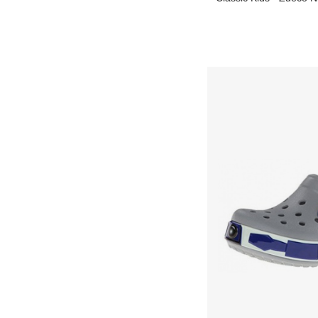
32,90 €
desde
9,36 