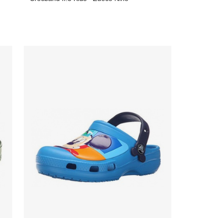
256,83 €
desde
15,00 €