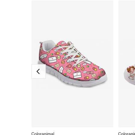
Coloranimal
Colorani