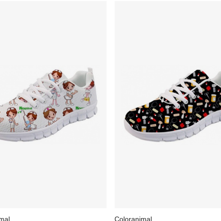
mal
Coloranimal