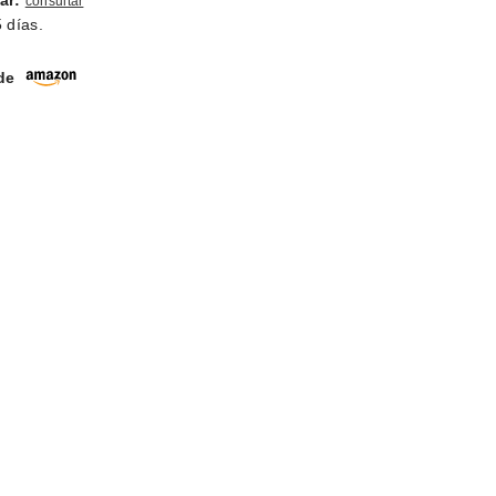
ar:
consultar
 días.
 de