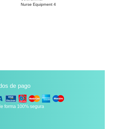
Nurse Equipment 4
Nursing Scru
29,73 €
29,73 €
dos de pago
e forma 100% segura