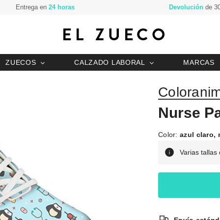
Entrega en
24 horas
Devolución
de 30
ZUECOS
CALZADO LABORAL
MARCAS
Coloranim
Nurse Pa
Color:
azul claro, 
Varias tallas