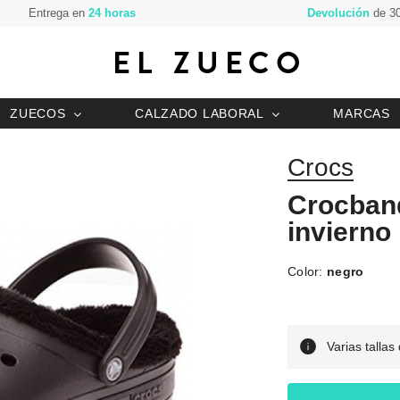
Entrega en
24 horas
Devolución
de 30
ZUECOS
CALZADO LABORAL
MARCAS
Crocs
Crocband
invierno
Color:
negro
Varias tallas