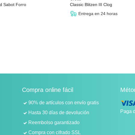
ed Sabot Forro
Classic Blitzen III Clog
,00 €
29,48 €
desde
47,00 €
83,00 €
Entrega en 24 horas
Compra online fácil
Méto
90% de artículos con envío gratis
Paga d
Hasta 30 días de devolución
Reembolso garantizado
Compra con cifrado SSL