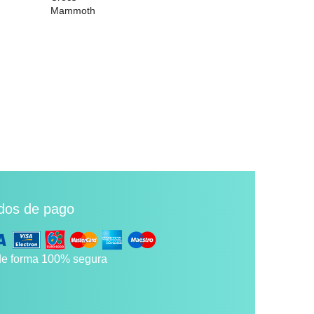
Mammoth
Baya Lined
41,95 €
21,41 €
dos de pago
e forma 100% segura