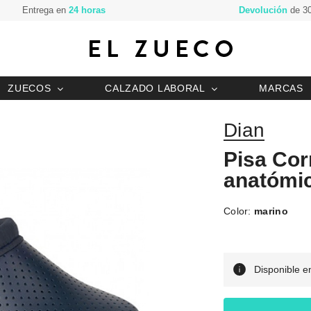
Entrega en
24 horas
Devolución
de 30
ZUECOS
CALZADO LABORAL
MARCAS
Dian
Pisa Cor
anatómi
Color:
marino
Disponible en