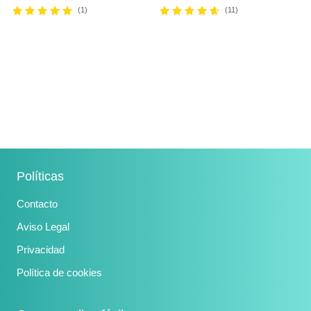
desde
39,90 €
desde
22,37 €
54,95 €
54,95 €
(1)
(11)
Políticas
Contacto
Aviso Legal
Privacidad
Política de cookies