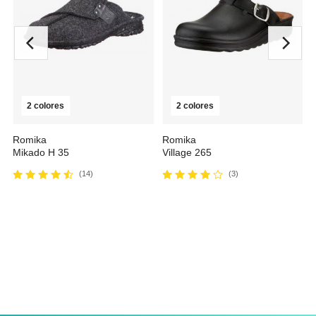
2 colores
2 colores
Romika
Romika
Mikado H 35
Village 265
desde
30,32 €
desde
32,27 €
39,00 €
49,95 €
(14)
(3)