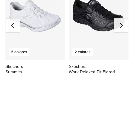
6 colores
2 colores
Skechers
Skechers
Summits
Work Relaxed Fit Eldred
desde
61,42 €
desde
78,42 €
210,01 €
141,96 €