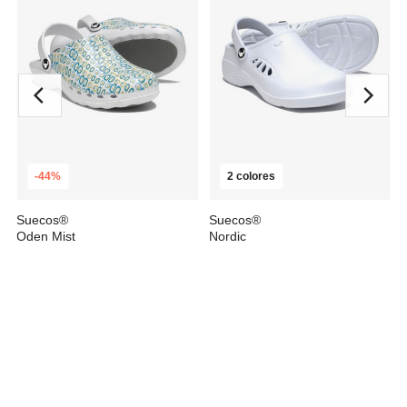
-44%
2 colores
Suecos®
Suecos®
Oden Mist
Nordic
35,99 €
desde
29,67 €
63,78 €
36,20 €