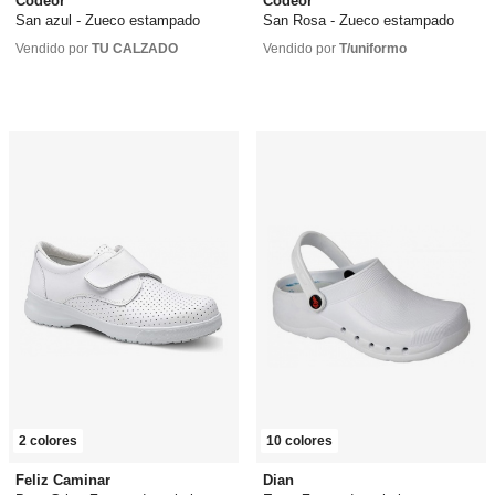
Codeor
Codeor
San azul - Zueco estampado
San Rosa - Zueco estampado
42,00 €
desde
58,00 €
42,00 €
desde
39,00 €
Vendido por
TU CALZADO
Vendido por
T/uniformo
2 colores
10 colores
Feliz Caminar
Dian