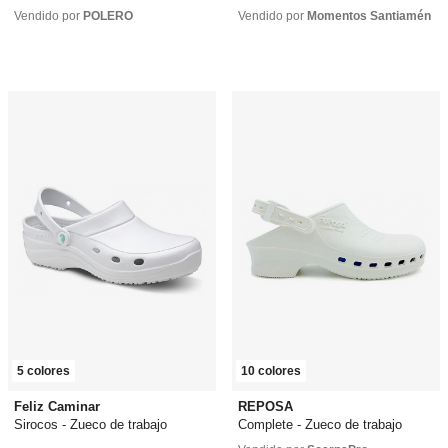
20,99 €
desde
21,99 €
25,65 €
desde
29,10 €
Vendido por
POLERO
Vendido por
Momentos Santiamén
5 colores
10 colores
Feliz Caminar
REPOSA
Sirocos - Zueco de trabajo
Complete - Zueco de trabajo