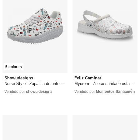
5 colores
Showudesigns
Feliz Caminar
Nurse Style - Zapatilla de enfermera
Mycrom - Zueco sanitario estampado
30,99 €
42,89 €
desde
33,50 €
Vendido por
showu designs
Vendido por
Momentos Santiamén