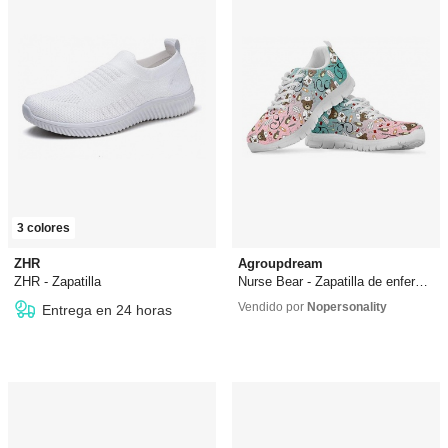
3 colores
ZHR
Agroupdream
ZHR - Zapatilla
Nurse Bear - Zapatilla de enfermera
29,12 €
desde
28,71 €
29,99 €
Vendido por
Nopersonality
Entrega en 24 horas