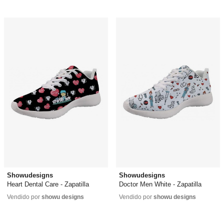
Showudesigns
Showudesigns
Heart Dental Care - Zapatilla
Doctor Men White - Zapatilla
26,99 €
26,99 €
Vendido por
showu designs
Vendido por
showu designs