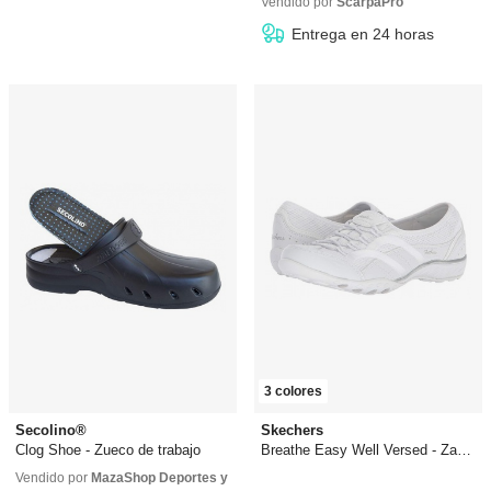
26,50 €
desde
19,99 €
42,80 €
desde
32,99 €
Vendido por
ScarpaPro
Entrega en 24 horas
3 colores
Secolino®
Skechers
Clog Shoe - Zueco de trabajo
Breathe Easy Well Versed - Zapatilla
39,91 €
80,70 €
desde
0,00 €
Vendido por
MazaShop Deportes y