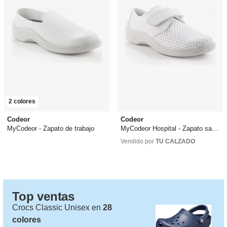
2 colores
Codeor
Codeor
MyCodeor - Zapato de trabajo
MyCodeor Hospital - Zapato sanitario
36,00 €
desde
28,00 €
33,15 €
desde
45,00 €
Vendido por
TU CALZADO
Top ventas
Crocs Classic Unisex en
28
colores