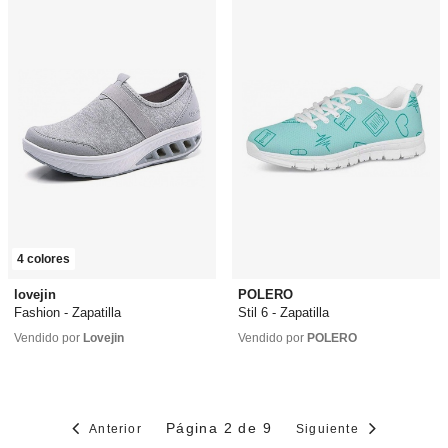
4 colores
lovejin
POLERO
Fashion - Zapatilla
Stil 6 - Zapatilla
25,99 €
desde
19,99 €
29,99 €
Vendido por
Lovejin
Vendido por
POLERO
Página 2 de 9
Anterior
Siguiente