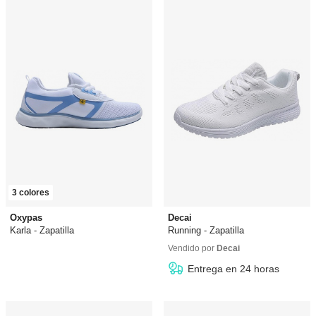
3 colores
Oxypas
Decai
Karla - Zapatilla
Running - Zapatilla
49,99 €
desde
0,00 €
21,99 €
Vendido por
Decai
Entrega en 24 horas