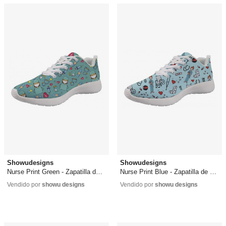
Showudesigns
Showudesigns
Nurse Print Green - Zapatilla de enfermera
Nurse Print Blue - Zapatilla de enfermera
26,99 €
26,99 €
Vendido por
showu designs
Vendido por
showu designs