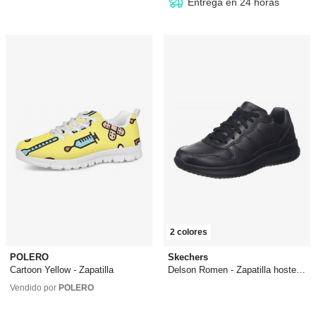
Entrega en 24 horas
2 colores
POLERO
Skechers
Cartoon Yellow - Zapatilla
Delson Romen - Zapatilla hostelería
31,89 €
83,10 €
desde
64,90 €
Vendido por
POLERO