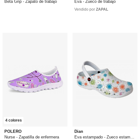
Beta Grip - Zapato de trabajo
Eva - Zueco de trabajo
37,97 €
desde
45,39 €
20,25 €
Vendido por
ZAPAL
4 colores
POLERO
Dian
Nurse - Zapatilla de enfermera
Eva estampado - Zueco estampado