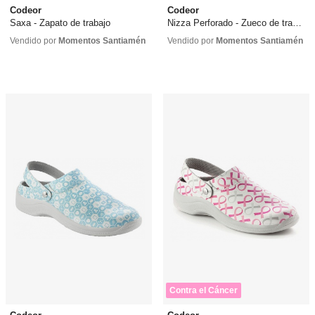
Codeor
Codeor
Saxa - Zapato de trabajo
Nizza Perforado - Zueco de trabajo
37,10 €
desde
37,00 €
37,00 €
Vendido por
Momentos Santiamén
Vendido por
Momentos Santiamén
Contra el Cáncer