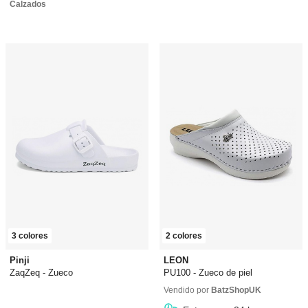
Calzados
3 colores
2 colores
Pinji
LEON
ZaqZeq - Zueco
PU100 - Zueco de piel
14,01 €
desde
12,51 €
43,99 €
desde
44,99 €
Vendido por
BatzShopUK