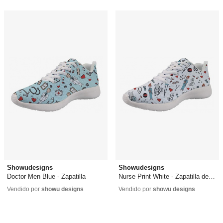
Showudesigns
Showudesigns
Doctor Men Blue - Zapatilla
Nurse Print White - Zapatilla de enfermera
26,99 €
26,99 €
Vendido por
showu designs
Vendido por
showu designs