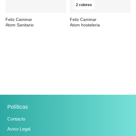
2 colores
Feliz Caminar
Feliz Caminar
Atom Sanitario
Atom hosteleria
desde
39,90 €
desde
40,26 €
42,39 €
43,38 €
Políticas
Contacto
Aviso Legal