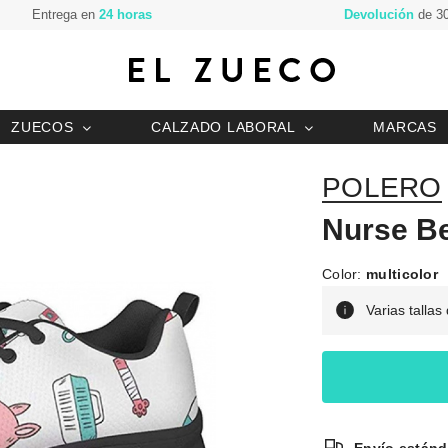
Entrega en
24 horas
Devolución
de 30
ZUECOS
CALZADO LABORAL
MARCAS
POLERO
Nurse Be
Color:
multicolor
Varias tallas