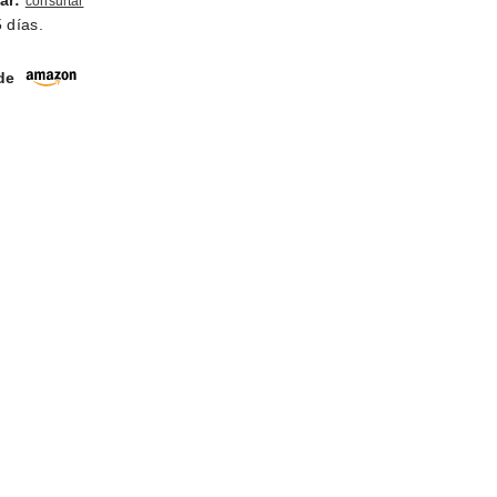
ar:
consultar
 días.
 de