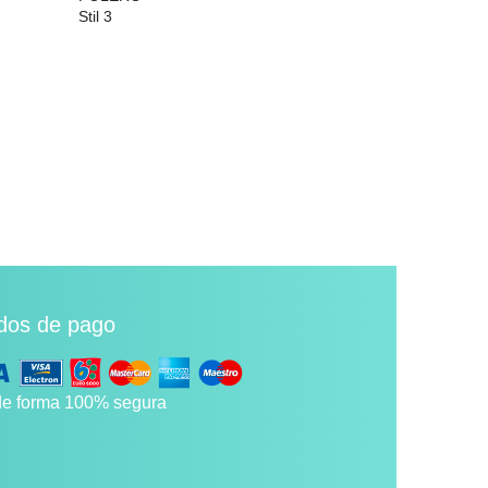
Stil 3
Nurse Bear 7
29,99 €
29,99 €
dos de pago
e forma 100% segura