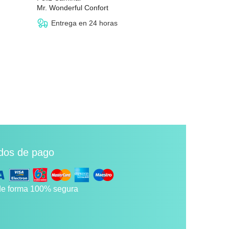
Mr. Wonderful Confort
Skoll
51,96 €
desde
26,90 
Entrega en 24 horas
Entrega 
dos de pago
e forma 100% segura