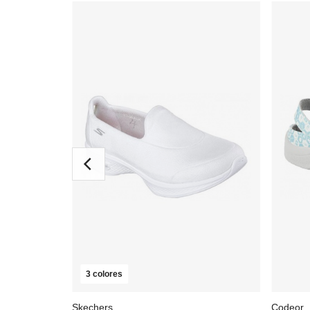
3 colores
Skechers
Codeor