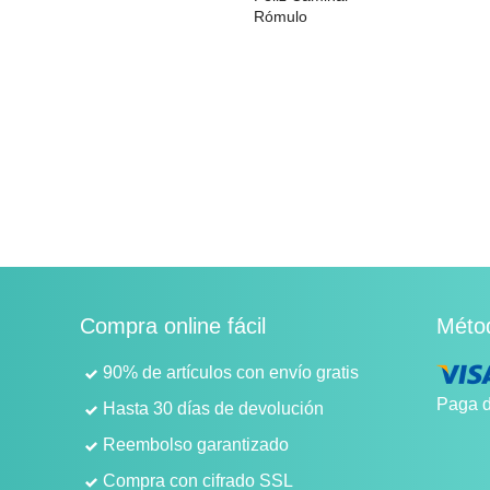
Rómulo
8,00 €
42,00 €
32,30 €
Compra online fácil
Méto
90% de artículos con envío gratis
Paga d
Hasta 30 días de devolución
Reembolso garantizado
Compra con cifrado SSL