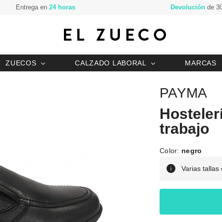
Entrega en
24 horas
Devolución
de 30
ZUECOS
CALZADO LABORAL
MARCAS
PAYMA
Hosteler
trabajo
Color:
negro
Varias tallas