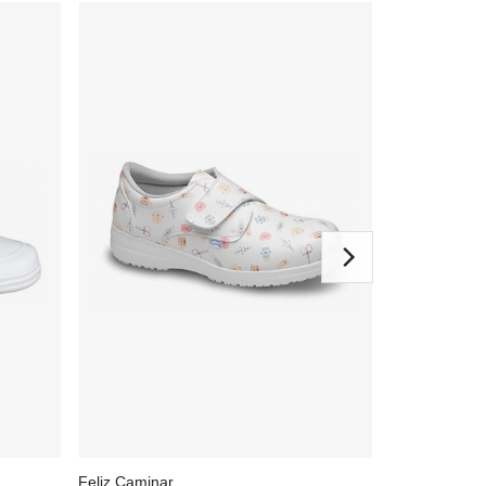
6 colores
Feliz Caminar
Suecos®