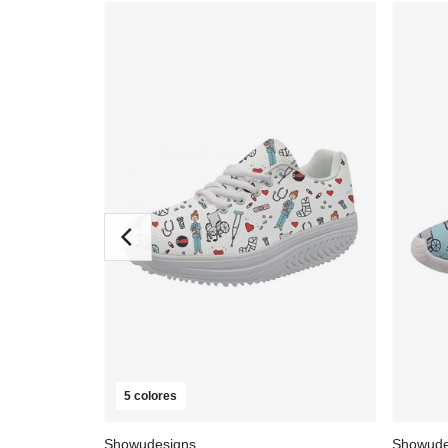
5 colores
Showudesigns
Showude