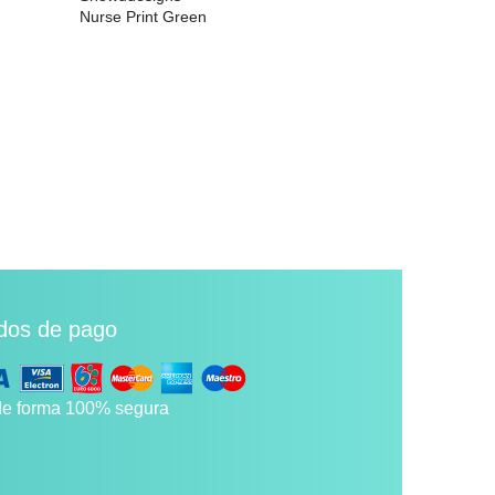
Nurse Print Green
Nurse Design
26,99 €
26,99 €
dos de pago
e forma 100% segura