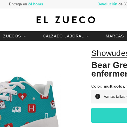
Entrega en
24 horas
Devolución
de 30
ZUECOS
CALZADO LABORAL
MARCAS
Showudes
Bear Gre
enferme
Color:
multicolor,
Varias tallas