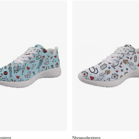
signs
Showudesigns