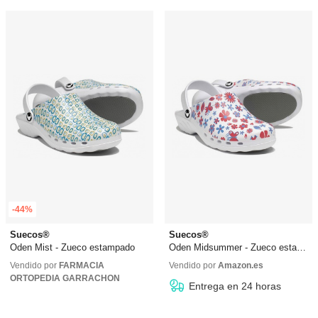
-44%
Suecos®
Suecos®
Oden Mist - Zueco estampado
Oden Midsummer - Zueco estampado
63,78 €
35,99 €
35,99 €
Vendido por
FARMACIA
Vendido por
Amazon.es
ORTOPEDIA GARRACHON
Entrega en 24 horas