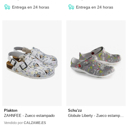
Entrega en 24 horas
Entrega en 24 horas
Plakton
Schu'zz
ZAHNFEE - Zueco estampado
Globule Liberty - Zueco estampado
39,95 €
37,26 €
desde
0,00 €
Vendido por
CALZAME.ES