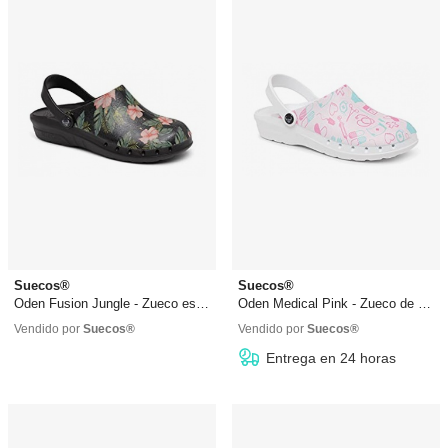
Suecos®
Suecos®
Oden Fusion Jungle - Zueco estampado
Oden Medical Pink - Zueco de enfermera
44,90 €
44,90 €
Vendido por
Suecos®
Vendido por
Suecos®
Entrega en 24 horas