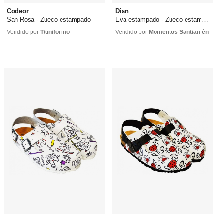
Codeor
Dian
San Rosa - Zueco estampado
Eva estampado - Zueco estampado
42,00 €
desde
39,00 €
25,65 €
desde
29,10 €
Vendido por
T/uniformo
Vendido por
Momentos Santiamén