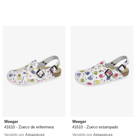
44,90 €
desde
36,90 €
Weeger
Weeger
41610 - Zueco de enfermera
41610 - Zueco estampado
49,95 €
49,95 €
Vendido por
Amazon.es
Vendido por
Amazon.es