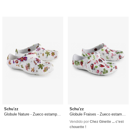
Schu'zz
Schu'zz
Globule Nature - Zueco estampado
Globule Fraises - Zueco estampado
41,31 €
41,31 €
Vendido por
Chez Ginette ... c'est
chouette !