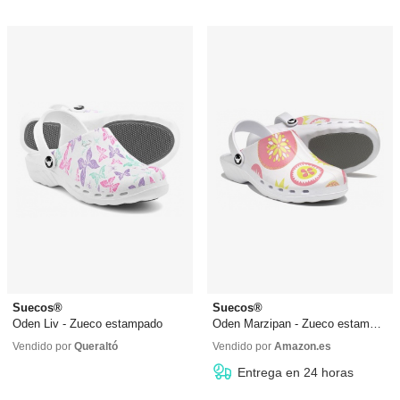
Suecos®
Suecos®
Oden Liv - Zueco estampado
Oden Marzipan - Zueco estampado
35,99 €
35,99 €
Vendido por
Queraltó
Vendido por
Amazon.es
Entrega en 24 horas