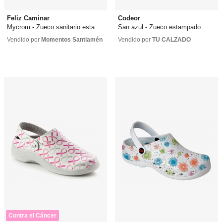
Feliz Caminar
Codeor
Mycrom - Zueco sanitario estampado
San azul - Zueco estampado
42,89 €
desde
33,50 €
42,00 €
desde
58,00 €
Vendido por
Momentos Santiamén
Vendido por
TU CALZADO
Contra el Cáncer