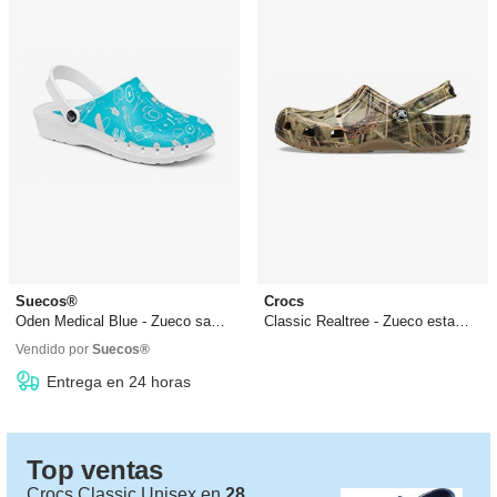
Suecos®
Crocs
Oden Medical Blue - Zueco sanitario
Classic Realtree - Zueco estampado
44,90 €
42,99 €
desde
29,29 €
Vendido por
Suecos®
Entrega en 24 horas
Top ventas
Crocs Classic Unisex en
28