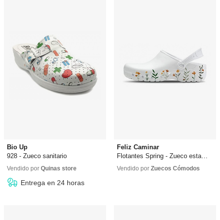
Bio Up
Feliz Caminar
928 - Zueco sanitario
Flotantes Spring - Zueco estampado
28,90 €
33,99 €
Vendido por
Quinas store
Vendido por
Zuecos Cómodos
Entrega en 24 horas