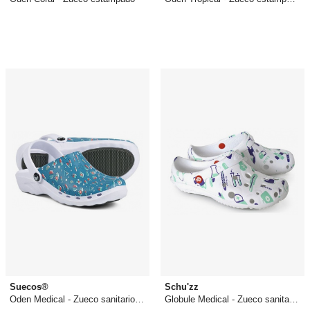
36,82 €
44,90 €
desde
39,00 €
Suecos®
Schu'zz
Oden Medical - Zueco sanitario estampado
Globule Medical - Zueco sanitario estampado