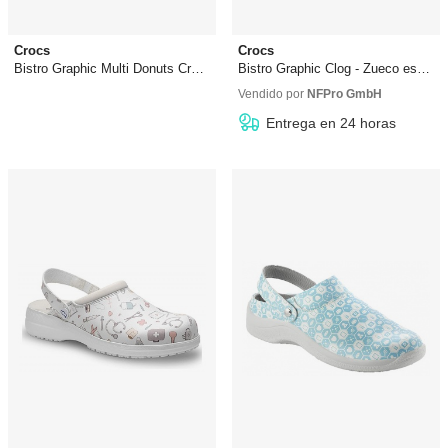
Crocs
Crocs
Bistro Graphic Multi Donuts Croslite - Zueco estampado
Bistro Graphic Clog - Zueco estampado
83,11 €
desde
27,99 €
96,61 €
desde
50,99 €
Vendido por
NFPro GmbH
Entrega en 24 horas